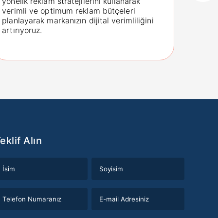
yönelik reklam stratejilerini kullanarak
medya 
verimli ve optimum reklam bütçeleri
medya 
planlayarak markanızın dijital verimliliğini
olarak
artırıyoruz.
eklif Alın