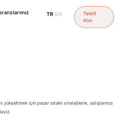
eranslarımız
Teklif
TR
EN
Alın
ı yükseltmek için pazar odaklı stratejilerle, satışlarınızı
dayız.