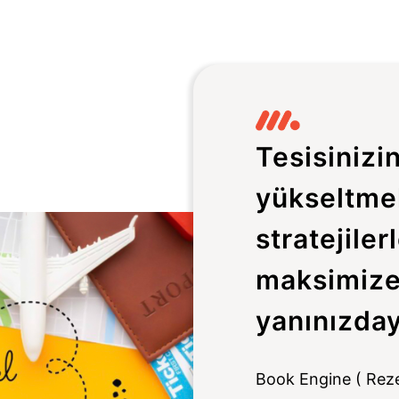
Tesisinizi
yükseltmek
stratejilerl
maksimize
yanınızday
Book Engine ( Reze