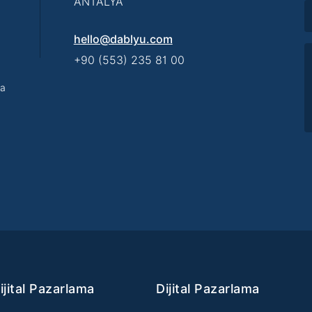
ANTALYA
hello@dablyu.com
+90 (553) 235 81 00
za
ijital Pazarlama
Dijital Pazarlama