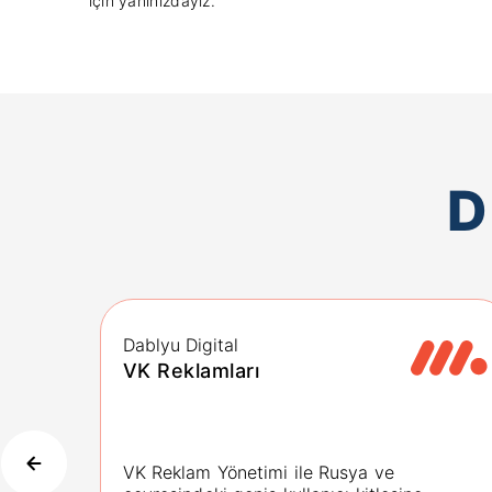
için yanınızdayız.
D
Dablyu Digital
VK Reklamları
VK Reklam Yönetimi ile Rusya ve