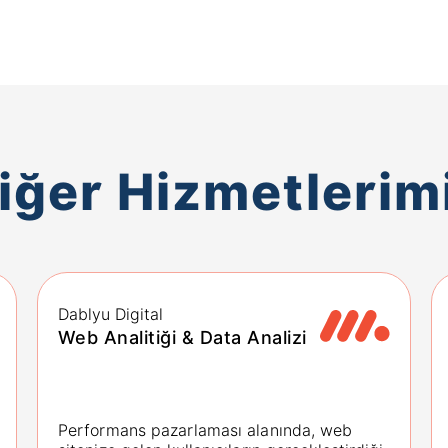
iğer Hizmetlerim
Dablyu Digital
Web Analitiği & Data Analizi
Performans pazarlaması alanında, web