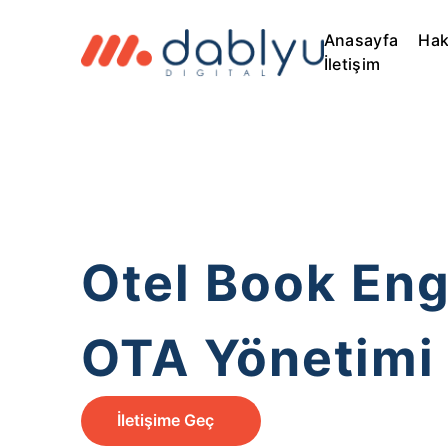
Anasayfa
Hak
İletişim
Otel Book Eng
OTA Yönetimi
İletişime Geç
⟶