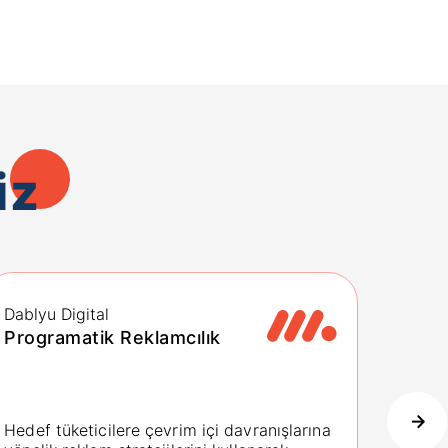
iz
Dablyu Digital
Dablyu
Programatik Reklamcılık
Dijit
Satın
Hedef tüketicilere çevrim içi davranışlarına
Hedef 