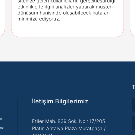
sitenize gelen kullanıcıların gerçekleştirdiği
etkinliklerle ilgili analizler yaparak müşteri
dönüşüm hunisinde oluşabilecek hataları
minimize ediyoruz.
T
İletişim Bilgilerimiz
an
Etiler Mah. 839 Sok. No : 17/205
ama
Platin Antalya Plaza Muratpaşa /